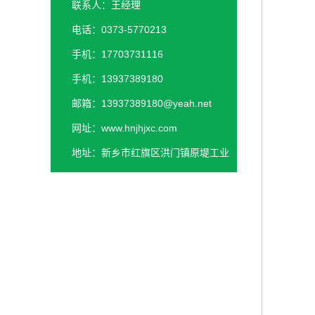
联系人：王经理
电话：0373-5770213
手机：17703731116
手机：13937389180
邮箱：13937389180@yeah.net
网址：www.hnjhjxc.com
地址：新乡市红旗区洪门镇原堤工业
园区