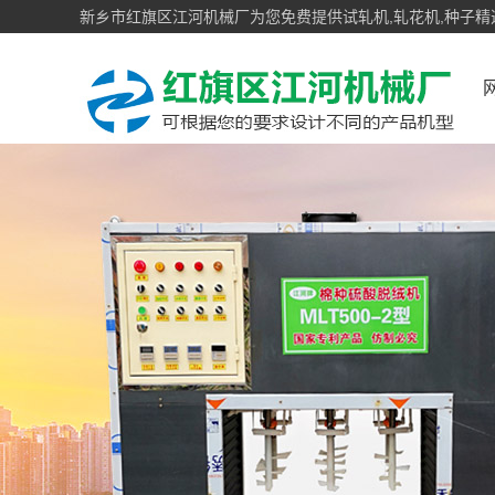
新乡市红旗区江河机械厂为您免费提供试轧机,轧花机,种子精