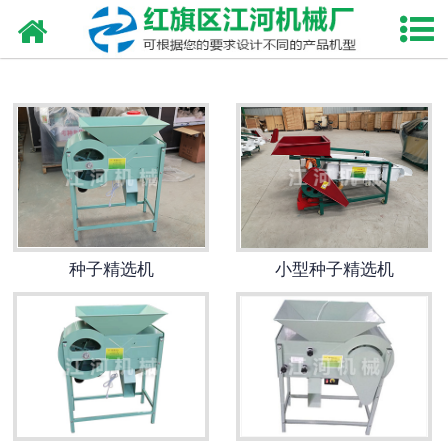
网站首页
棉花轧花机
籽棉试轧机
棉籽脱绒机
种子精选机
种子精选机
小型种子精选机
种子脱粒机
籽棉清理机
种子包衣机
棉花打包机