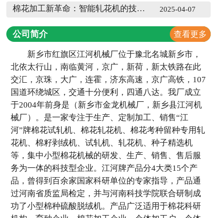
棉花加工新革命：智能轧花机的技术赋能与行业影响
2025-04-07
公司简介
查看更多
新乡市红旗区江河机械厂位于豫北名城新乡市，
北依太行山，南临黄河，京广，新荷，新太铁路在此
交汇，京珠，大广，连霍，济东高速，京广高铁，107
国道环绕城区，交通十分便利，四通八达。我厂成立
于2004年前身是（新乡市金龙机械厂，新乡县江河机
械厂）。是一家专注于生产、定制加工、销售“江
河”牌棉花试轧机、棉花轧花机、棉花考种留种专用轧
花机、棉籽剥绒机、试轧机、轧花机、种子精选机
等，集中小型棉花机械的研发、生产、销售、售后服
务为一体的科技型企业。江河牌产品分4大类15个产
品，曾得到百余家国家科研单位的专家指导，产品通
过河南省质监局检定，并与河南科技学院联合研制成
功了小型棉种硫酸脱绒机。产品广泛适用于棉花科研