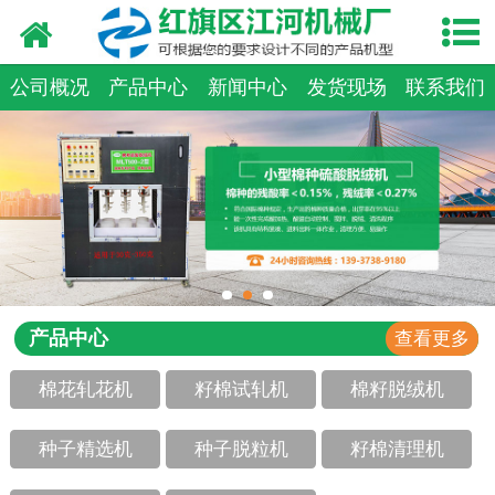
网站首页
走进我们
公司概况
产品中心
新闻中心
发货现场
联系我们
产品中心
新闻资讯
合作伙伴
资质荣誉
产品中心
查看更多
发货现场
棉花轧花机
籽棉试轧机
棉籽脱绒机
视频中心
种子精选机
种子脱粒机
籽棉清理机
联系我们