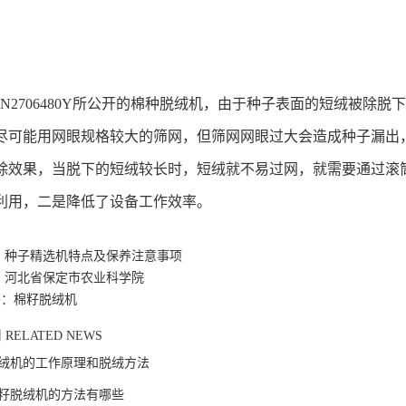
N2706480Y
所公开的棉种脱绒机，由于种子表面的短绒被除脱下
尽可能用网眼规格较大的筛网，但筛网网眼过大会造成种子漏出
除效果，当脱下的短绒较长时，短绒就不易过网，就需要通过滚
利用，二是降低了设备工作效率。
：
种子精选机特点及保养注意事项
：
河北省保定市农业科学院
签：棉籽脱绒机
闻
RELATED NEWS
绒机的工作原理和脱绒方法
籽脱绒机的方法有哪些