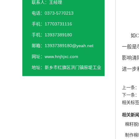
联系人：王经理
电话：0373-5770213
手机：17703731116
手机：13937389180
如
C
邮箱：13937389180@yeah.net
一般是
网址：www.hnjhjxc.com
影响清
地址：新乡市红旗区洪门镇原堤工业
进一步
园区
上一条
下一条
相关标
相关新
棉籽脱
制作棉