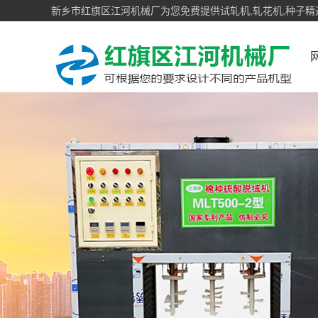
新乡市红旗区江河机械厂为您免费提供试轧机,轧花机,种子精