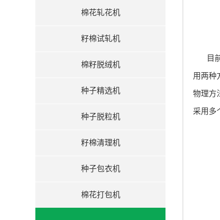
棉花轧花机
籽棉试轧机
目
棉籽脱绒机
用两种
种子精选机
物理方
采用多
种子脱粒机
籽棉清理机
种子包衣机
棉花打包机