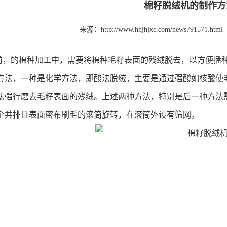
棉籽脱绒机的制作方
来源：http://www.hnjhjxc.com/news791571.html
前，的棉种加工中，需要将棉种毛籽表面的残绒脱去，以方便播
方法，一种是化学方法，即酸法脱绒，主要是通过强酸如核酸使
法强行磨去毛籽表面的残绒。上述两种方法，特别是后一种方法
个并排且表面密布刷毛的滚筒旋转，在滚筒外设有筛网。