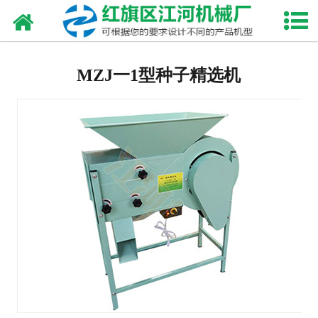
网站首页
棉花轧花机
MZJ一1型种子精选机
籽棉试轧机
棉籽脱绒机
种子精选机
种子脱粒机
籽棉清理机
种子包衣机
棉花打包机