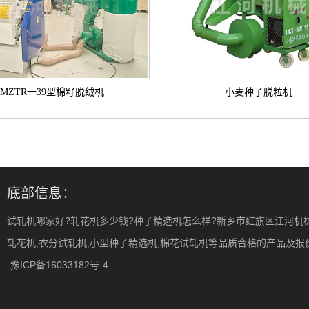
MZTR一39型棉籽脱绒机
小麦种子脱粒机
底部信息：
试轧机哪家好?轧花机多少钱?种子精选机怎么样?新乡市红旗区江河机
轧花机,衣分试轧机,小型种子精选机,棉花试轧机等品质合格的产品及报价,欢
豫ICP备16033182号-4