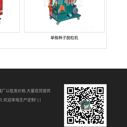
单株种子脱粒机
械厂以批发价格,大量现货提供
迎来电生产定制! | |