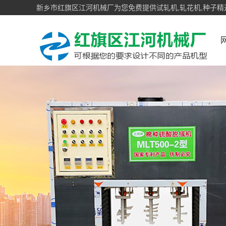
新乡市红旗区江河机械厂为您免费提供试轧机,轧花机,种子精