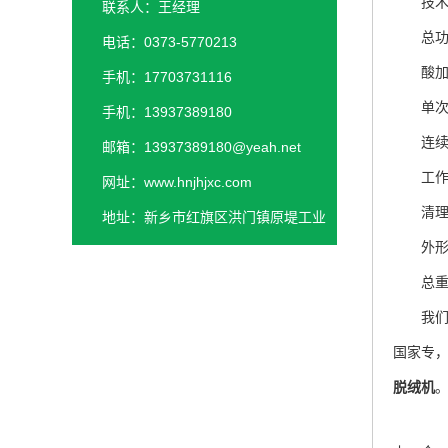
技术
联系人：王经理
总功率：
电话：0373-5770213
酸加热温
手机：17703731116
单次加工
手机：13937389180
连续加工
邮箱：13937389180@yeah.net
工作环
网址：www.hnjhjxc.com
清理方
地址：新乡市红旗区洪门镇原堤工业
外形尺寸：
园区
总重量：
我们江
国家专
脱绒机