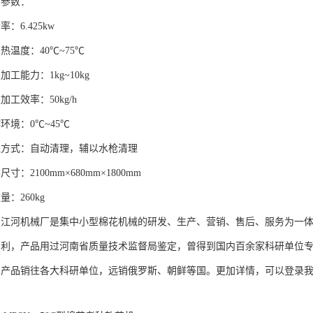
参数：
6.425kw
度：40℃~75℃
能力：1kg~10kg
效率：50kg/h
境：0℃~45℃
式：自动清理，辅以水枪清理
2100mm×680mm×1800mm
260kg
河机械厂是集中小型棉花机械的研发、生产、营销、售后、服务为一体的
，利，产品用过河南省质量技术监督局鉴定，曾得到国内百余家科研单位
。产品销往各大科研单位，远销俄罗斯、朝鲜等国。更加详情，可以登录