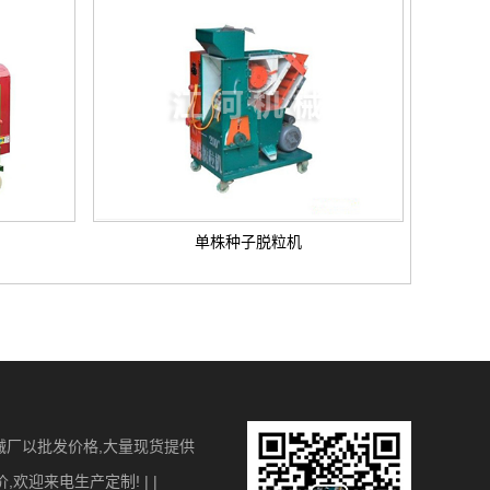
单株种子脱粒机
械厂以批发价格,大量现货提供
迎来电生产定制! | |