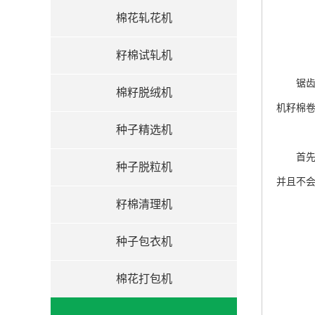
棉花轧花机
籽棉试轧机
锯
棉籽脱绒机
机籽棉
种子精选机
首先，
种子脱粒机
并且不
籽棉清理机
种子包衣机
棉花打包机