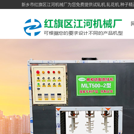
新乡市红旗区江河机械厂为您免费提供试轧机,轧花机,种子精