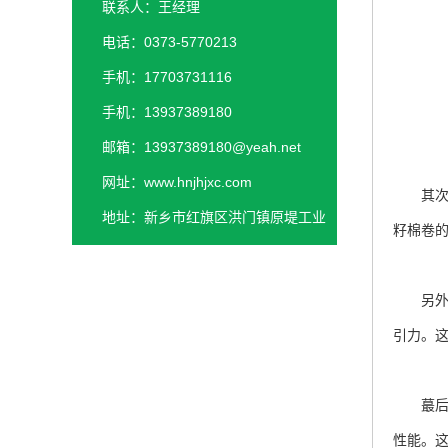
联系人：王经理
电话：0373-5770213
手机：17703731116
手机：13937389180
邮箱：13937389180@yeah.net
网址：www.hnjhjxc.com
其次，
地址：新乡市红旗区洪门镇原堤工业
籽棉卷
园区
另外，
引力。
蕞后，
性能。