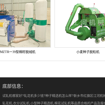
MZTR一39型棉籽脱绒机
小麦种子脱粒机
底部信息：
试轧机哪家好?轧花机多少钱?种子精选机怎么样?新乡市红旗区江河机
轧花机,衣分试轧机,小型种子精选机,棉花试轧机等品质合格的产品及报价,欢