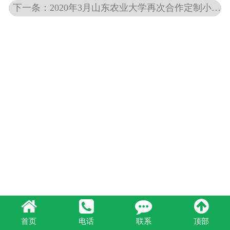
下一条：2020年3月山东农业大学再次合作定制小型棉种硫酸脱绒机MLT500-2型、棉花考种轧花机SY-20A型。
首页
电话
联系
顶部