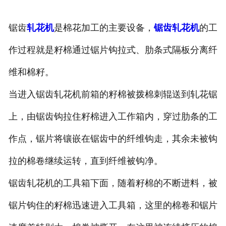
锯齿
轧花机
是棉花加工的主要设备，
锯齿轧花机
的工
作过程就是籽棉通过锯片钩拉式、肋条式隔板分离纤
维和棉籽。
当进入锯齿轧花机前箱的籽棉被拨棉刺辊送到轧花锯
上，由锯齿钩拉住籽棉进入工作箱内，穿过肋条的工
作点，锯片将镶嵌在锯齿中的纤维钩走，其余未被钩
拉的棉卷继续运转，直到纤维被钩净。
锯齿轧花机的工具箱下面，随着籽棉的不断进料，被
锯片钩住的籽棉迅速进入工具箱，这里的棉卷和锯片