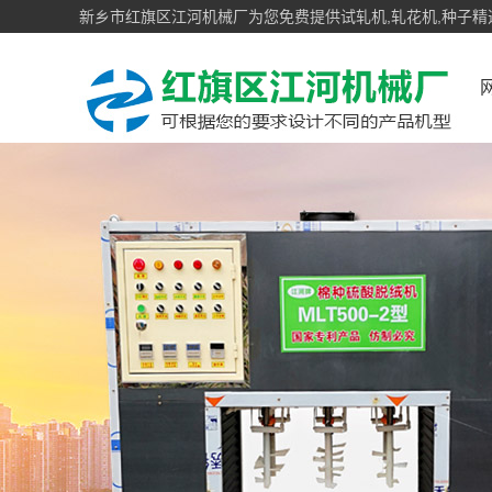
新乡市红旗区江河机械厂为您免费提供试轧机,轧花机,种子精