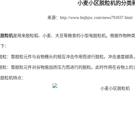
小麦小区脱粒机的分类
来源：http://www.hnjhjxc.com/news791837.html
区脱粒机
是用来脱粒稻、小麦、大豆等粮食的小型电脱粒机。根据作物种
如下：
击脱粒：靠脱粒元件与谷物穗头的相互冲击作用而进行脱粒。冲击速度越高
压脱粒：靠脱粒元件对谷物施加挤压力而进行的脱粒。此时作用在谷物上的
区脱粒机特点：