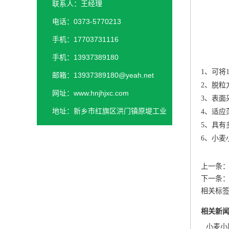
联系人：王经理
电话：0373-5770213
手机：17703731116
手机：13937389180
1、可将
邮箱：13937389180@yeah.net
2、脱粒
网址：www.hnjhjxc.com
3、表面
地址：新乡市红旗区洪门镇原堤工业
4、适应
5、具有
园区
6、小麦
上一条
下一条
相关标
相关新
小麦小