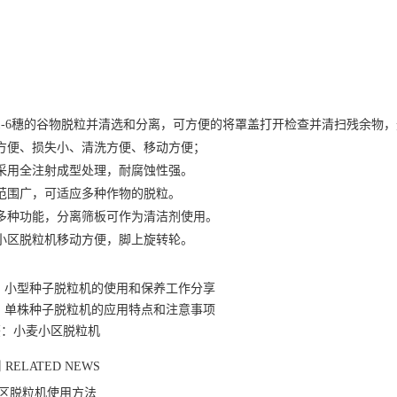
1-6穗的谷物脱粒并清选和分离，可方便的将罩盖打开检查并清扫残余物
方便、损失小、清洗方便、移动方便；
采用全注射成型处理，耐腐蚀性强。
范围广，可适应多种作物的脱粒。
多种功能，分离筛板可作为清洁剂使用。
小区脱粒机移动方便，脚上旋转轮。
：
小型种子脱粒机的使用和保养工作分享
：
单株种子脱粒机的应用特点和注意事项
签：小麦小区脱粒机
闻
RELATED NEWS
区脱粒机使用方法