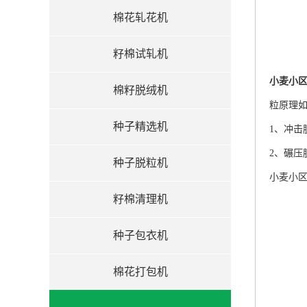
棉花轧花机
籽棉试轧机
小麦小
棉籽脱绒机
粒原理
种子精选机
1、冲
2、碾
种子脱粒机
小麦小
籽棉清理机
种子包衣机
棉花打包机