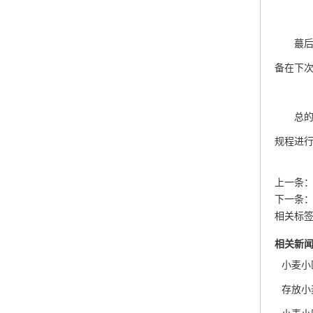
蕞后，
备在下
总的来
规程进
上一条
下一条
相关标签
相关新
小麦小
存放小