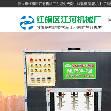
新乡市红旗区江河机械厂为您免费提供试轧机,轧花机,种子精