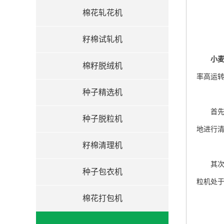
棉花轧花机
籽棉试轧机
小
棉籽脱绒机
率高运
种子精选机
首先，
种子脱粒机
地进行
籽棉清理机
其次，
种子包衣机
粒机处
棉花打包机