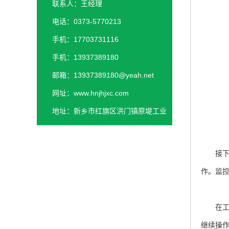
联系人：王经理
电话：0373-5770213
手机：17703731116
手机：13937389180
邮箱：13937389180@yeah.net
网址：www.hnjhjxc.com
地址：新乡市红旗区洪门镇原堤工业
园区
接下来
作。监
在工作
继续操