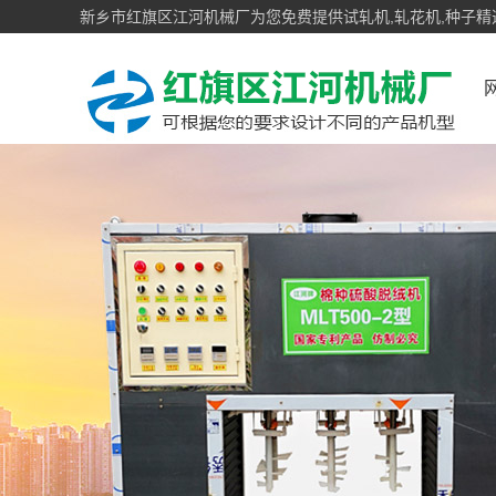
新乡市红旗区江河机械厂为您免费提供试轧机,轧花机,种子精