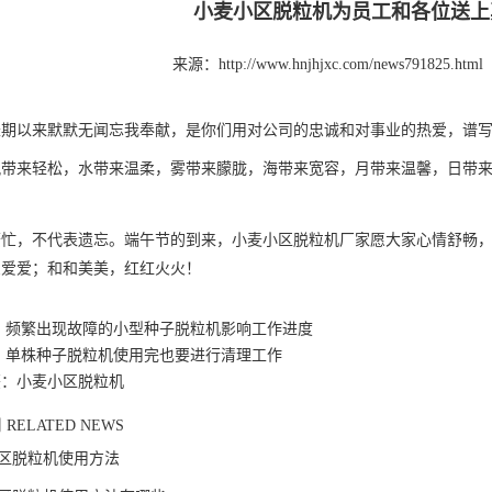
小麦小区脱粒机为员工和各位送上
来源：http://www.hnjhjxc.com/news791825.html
长期以来默默无闻忘我奉献，是你们用对公司的忠诚和对事业的热爱，谱
风带来轻松，水带来温柔，雾带来朦胧，海带来宽容，月带来温馨，日带
繁忙，不代表遗忘。端午节的到来，小麦小区脱粒机厂家愿大家心情舒畅
恩爱爱；和和美美，红红火火！
：
频繁出现故障的小型种子脱粒机影响工作进度
：
单株种子脱粒机使用完也要进行清理工作
签：小麦小区脱粒机
闻
RELATED NEWS
区脱粒机使用方法