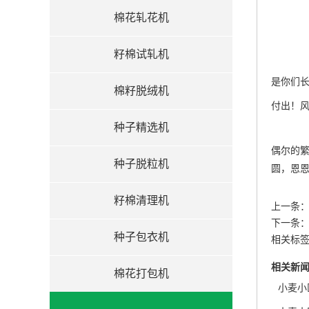
棉花轧花机
籽棉试轧机
是你们
棉籽脱绒机
付出！
种子精选机
偶尔的
种子脱粒机
圆，恩
籽棉清理机
上一条
下一条
种子包衣机
相关标
相关新
棉花打包机
小麦小