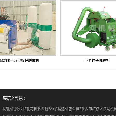
MZTR一39型棉籽脱绒机
小麦种子脱粒机
底部信息：
试轧机哪家好?轧花机多少钱?种子精选机怎么样?新乡市红旗区江河机