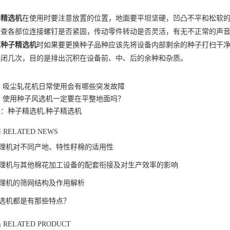
子精选机
在使用时要注意放置的位置，地面要平坦坚硬，凹凸不平和松软
检查各部位连接螺钉是否紧固，传动零件转动是否灵活，有无不正常的声
型种子精选机
时如果要更换种子品种应该先将设备内部剩余的种子打扫干净
关闭几次，目的是排出沉积在设备前、中、后的余种和杂质。
：
吸尘轧花机日常使用会有哪些突发故障
：
使用种子风选机一定要在平整地面吗？
：种子精选机,种子精选机
闻
RELATED NEWS
理机对不同产地、特性籽棉的适用性
理机与其他棉花加工设备的配套衔接及对生产效率的影响
理机的筛网结构及作用解析
选机都是有那些特点？
品
RELATED PRODUCT