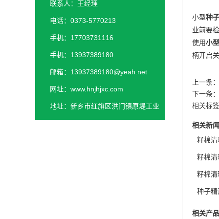
联系人：王经理
小型
种
电话：0373-5770213
业前要
手机：17703731116
使用
小
手机：13937389180
柄开启
邮箱：13937389180@yeah.net
上一条
网址：www.hnjhjxc.com
下一条
地址：新乡市红旗区洪门镇原堤工业
相关标签
园区
相关新
籽棉清
籽棉清
籽棉清
种子精
相关产