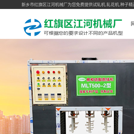
新乡市红旗区江河机械厂为您免费提供试轧机,轧花机,种子精