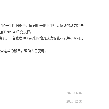
辊的一侧阻挡棉子，同时用一把上下往复运动的动刀冲击
加工30～40千克皮棉。
棉子。一台宽度1000毫米的滚刀式皮辊轧花机每小时可加
一些这样的设备，帮助农民脱籽。
2026-06-02
2025-12-31