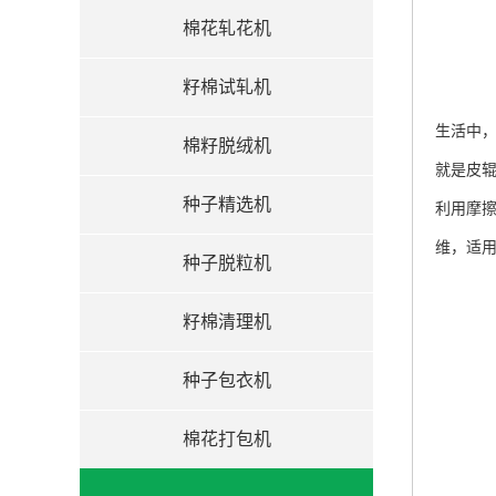
棉花轧花机
籽棉试轧机
生活中
棉籽脱绒机
就是皮
种子精选机
利用摩
维，适
种子脱粒机
籽棉清理机
种子包衣机
棉花打包机