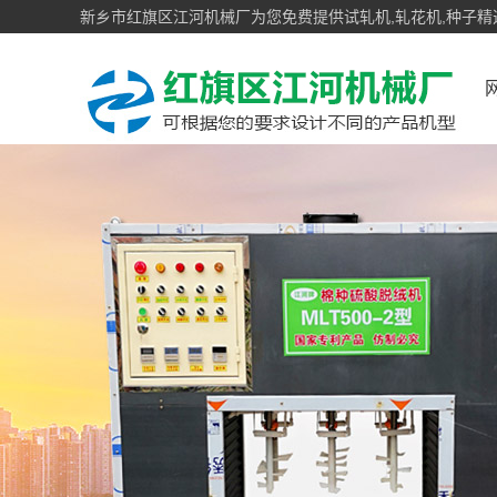
新乡市红旗区江河机械厂为您免费提供试轧机,轧花机,种子精