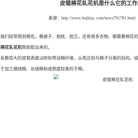
皮辊棉花轧花机是什么它的工作
来源：http://www.hnjhjxc.com/news791781.html
，我们经常用到棉花，像被子、抱枕、枕芯，还有很多衣物，都需要棉花
辊
棉花轧花机
帮助取出来的。
擦系数较大的皮辊表面沾附和带动棉纤维，从而达到与棉子分离的目的。
用于加工细绒棉、长绒棉和成熟度较差的子棉。