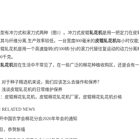
型有冲刀式和滚刀式两种（图1）。冲刀式皮辊
轧花机
是用一把定刀在皮
其与纤维分离,生产效率较低，一台宽度800毫米的
皮辊轧花机
每小时仅能
辊轧花机是用一个高速旋转(约500转/分)的滚刀代替往复运动的动刀分离
00千克。
花轧花机
现在生活中不常见了，在一些广泛的棉花种植收购区，还是会有
：
对于种子精选机来说，我们应该怎么去操作和保养？
：
浅谈皮辊轧花机的日常维护保养
签：皮辊棉花轧花机，皮辊棉花轧花机厂家，皮辊棉花轧花机价格
闻
RELATED NEWS
开中国农学会棉花分会2026年年会的通知
旦，恭贺新禧