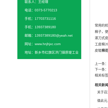
联系人：王经理
电话：0373-5770213
手机：17703731116
常用的机
手机：13937389180
棉子，使
邮箱：13937389180@yeah.net
滚刀式皮
网址：www.hnjhjxc.com
工皮棉2
皮辊
棉
地址：新乡市红旗区洪门镇原堤工业
园区
上一条
下一条
相关标
相关新
关于召
值此元