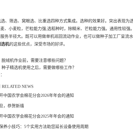
选、筛选、窝眼选、比重选四种方式集成。选种的效果好。突出表现为选
燕麦、小麦粒，芒粒能力强;选稻种时，除糙米、芒粒能力强。通用性较强
，服务半径大。既可以用做单机巡回流动作业，也可以做种子加工厂呈流
精选机
的这些优点，深受市场的好评。
：
脱绒机作业前，需要注意哪些问题？
：
种子精选机使用之后，需要做哪些工作？
签：
闻
RELATED NEWS
开中国农学会棉花分会2026年年会的通知
旦，恭贺新禧
开中国农学会棉花分会2025年年会的通知
保养小技巧：5个实用方法助您延长设备使用周期