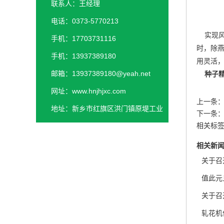
联系人：王经理
电话：0373-5770213
实现风
手机：17703731116
时，除
手机：13937389180
用灵活
邮箱：13937389180@yeah.net
种子
网址：www.hnjhjxc.com
上一条
地址：新乡市红旗区洪门镇原堤工业
下一条
园区
相关标
相关新
关于召
值此元
关于召
轧花机