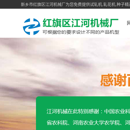
新乡市红旗区江河机械厂为您免费提供试轧机,轧花机,种子精