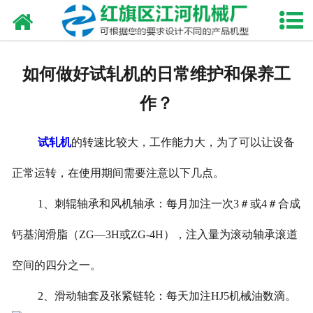
网站首页
走进我们
如何做好试轧机的日常维护和保养工
产品中心
作？
新闻资讯
试轧机
的转速比较大，工作能力大，为了可以让设备
合作伙伴
正常运转，在使用期间需要注意以下几点。
资质荣誉
1
、刺辊轴承和风机轴承：每月加注一次
3
＃或
4
＃合成
发货现场
钙基润滑脂（
ZG
—
3H
或
ZG-4H
），注入量为滚动轴承滚道
空间的四分之一。
视频中心
2
、滑动轴套及张紧链轮：每天加注
HJ5
机械油数滴。
联系我们