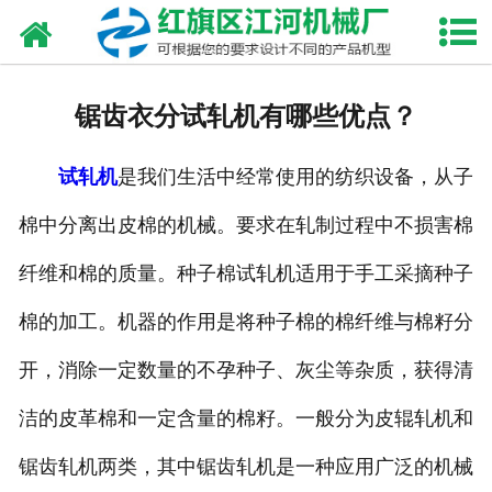
网站首页
走进我们
锯齿衣分试轧机有哪些优点？
产品中心
试轧机
是我们生活中经常使用的纺织设备，从子
新闻资讯
棉中分离出皮棉的机械。要求在轧制过程中不损害棉
合作伙伴
纤维和棉的质量。种子棉试轧机适用于手工采摘种子
资质荣誉
棉的加工。机器的作用是将种子棉的棉纤维与棉籽分
发货现场
开，消除一定数量的不孕种子、灰尘等杂质，获得清
洁的皮革棉和一定含量的棉籽。一般分为皮辊轧机和
视频中心
锯齿轧机两类，其中锯齿轧机是一种应用广泛的机械
联系我们