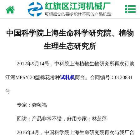
网站首页
走进我们
中国科学院上海生命科学研究院、植物
产品中心
生理生态研究所
新闻资讯
2012
年
9
月
14
号，中科院上海植物生物研究所再次订购
合作伙伴
江河
MPSY-20
型棉花考种
试轧机
两台。合同编号：
0120831
资质荣誉
号
发货现场
专家：龚颂福
回访：产品非常不错，好用专家：林芝萍
视频中心
2016
年
4
月，中国科学院上海生命研究院再次与我厂合
联系我们