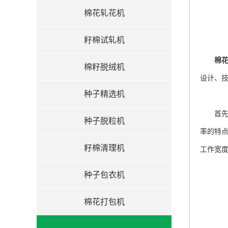
棉花轧花机
籽棉试轧机
棉
棉籽脱绒机
设计、
种子精选机
首先，
种子脱粒机
率的特
籽棉清理机
工作宽
种子包衣机
棉花打包机