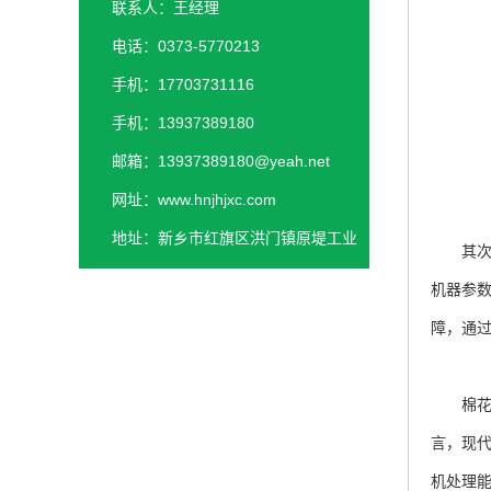
联系人：王经理
电话：0373-5770213
手机：17703731116
手机：13937389180
邮箱：13937389180@yeah.net
网址：www.hnjhjxc.com
地址：新乡市红旗区洪门镇原堤工业
其次，
园区
机器参
障，通
棉花轧
言，现
机处理