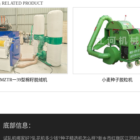
品
RELATED PRODUCT
MZTR一39型棉籽脱绒机
小麦种子脱粒机
底部信息：
试轧机哪家好?轧花机多少钱?种子精选机怎么样?新乡市红旗区江河机