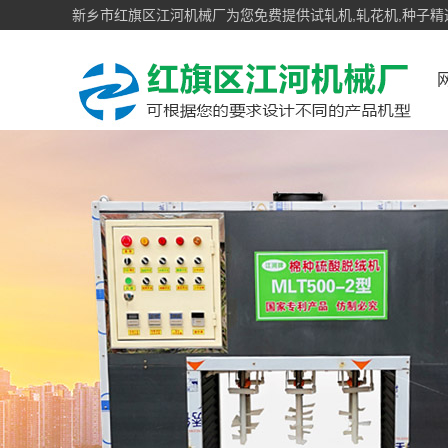
新乡市红旗区江河机械厂为您免费提供试轧机,轧花机,种子精