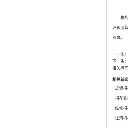
总的来
理和运
双赢。
上一条
下一条
相关标签
相关新
皮辊棉
棉花轧
维修棉
江河机