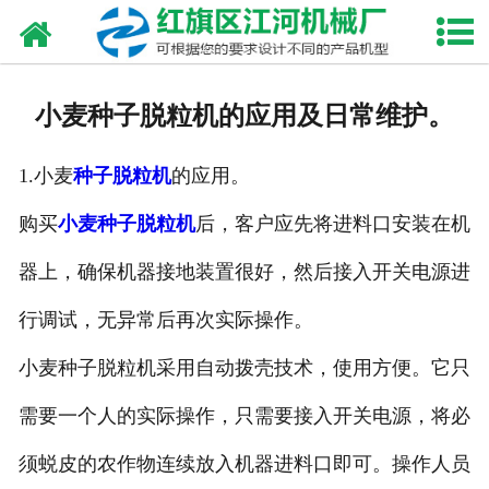
网站首页
走进我们
小麦种子脱粒机的应用及日常维护。
产品中心
1.小麦
种子脱粒机
的应用。
新闻资讯
购买
小麦种子脱粒机
后，客户应先将进料口安装在机
合作伙伴
器上，确保机器接地装置很好，然后接入开关电源进
资质荣誉
行调试，无异常后再次实际操作。
发货现场
小麦种子脱粒机采用自动拨壳技术，使用方便。它只
需要一个人的实际操作，只需要接入开关电源，将必
视频中心
须蜕皮的农作物连续放入机器进料口即可。操作人员
联系我们