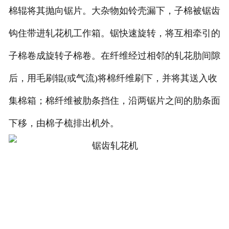
棉辊将其抛向锯片。大杂物如铃壳漏下，子棉被锯齿
钩住带进轧花机工作箱。锯快速旋转，将互相牵引的
子棉卷成旋转子棉卷。在纤维经过相邻的轧花肋间隙
后，用毛刷辊(或气流)将棉纤维刷下，并将其送入收
集棉箱；棉纤维被肋条挡住，沿两锯片之间的肋条面
下移，由棉子梳排出机外。