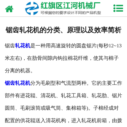
网站首页
走进我们
锯齿轧花机的分类、原理以及效率简析
产品中心
锯齿
轧花机
是一种用高速旋转的圆盘锯片(每秒12~13
新闻资讯
米左右)，在肋骨间隙内钩拉棉花纤维，使其与棉子
合作伙伴
分离的机器。
资质荣誉
锯齿轧花机
分为毛刷型和气流型两种。它的主要工作
发货现场
部件有进花辊、清花机、轧花工具箱、轧花肋、锯片
圆筒、毛刷滚筒或吸气筒、集棉箱等)。子棉经成对
视频中心
配置的供花辊送入清花机构，进入轧花机前箱，由拨
联系我们