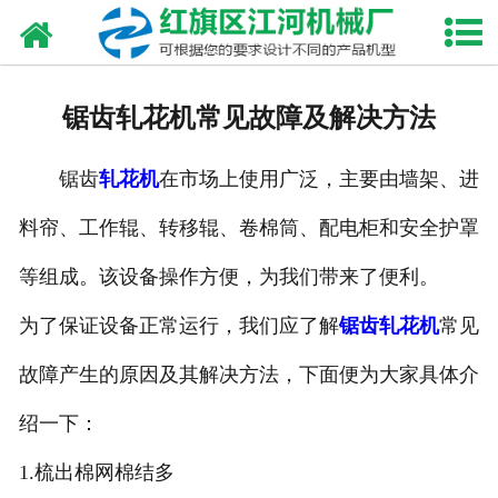
网站首页
走进我们
锯齿轧花机常见故障及解决方法
产品中心
锯齿
轧花机
在市场上使用广泛，主要由墙架、进
新闻资讯
料帘、工作辊、转移辊、卷棉筒、配电柜和安全护罩
合作伙伴
等组成。该设备操作方便，为我们带来了便利。
资质荣誉
为了保证设备正常运行，我们应了解
锯齿轧花机
常见
发货现场
故障产生的原因及其解决方法，下面便为大家具体介
绍一下：
视频中心
1.梳出棉网棉结多
联系我们