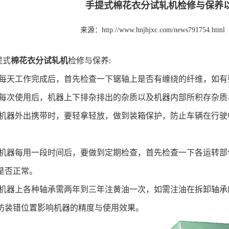
手提式棉花衣分试轧机检修与保养
来源：http://www.hnjhjxc.com/news791754.html
提式
棉花衣分试轧机
检修与保养
:
每天工作完成后，首先检查一下锯轴上是否有缠绕的纤维，如
每次使用后，机器上下排杂排出的杂质以及机器内部所积存杂
机器外出携带时，要轻拿轻放，做到装箱保护，防止车辆在行驶
机器每用一段时间后，要做到定期检查，首先检查一下各运转部
是否正常。
机器上各种轴承需两年到三年注黄油一次，如需注油在拆卸轴承
防装错位置影响机器的精度与使用效果。