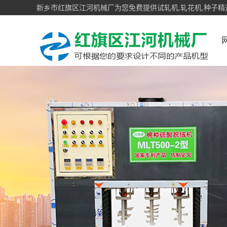
新乡市红旗区江河机械厂为您免费提供试轧机,轧花机,种子精