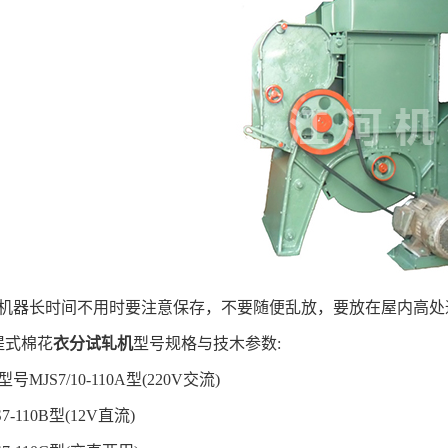
机器长时间不用时要注意保存，不要随便乱放，要放在屋内高
提式棉花
衣分试轧机
型号规格与技木参数
:
型号
MJS7/10-110A
型
(220V
交流
)
7-110B
型
(12V
直流
)