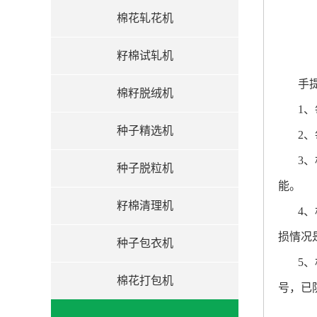
棉花轧花机
籽棉试轧机
手
棉籽脱绒机
1
、
种子精选机
2
、
3
、
种子脱粒机
能。
籽棉清理机
4
、
损情况
种子包衣机
5
、
棉花打包机
号，已