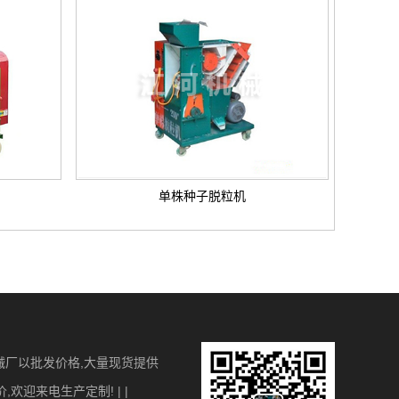
单株种子脱粒机
械厂以批发价格,大量现货提供
迎来电生产定制! | |