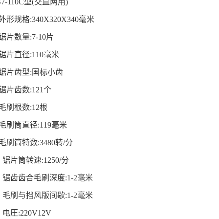
7-110C
型
(
交直两用
)
外形规格
:340X320X340
毫米
锯片数量
:7-10
片
锯片直径
:110
毫米
锯片齿型
:
国标小齿
锯片齿数
:121
个
毛刷根数
:12
根
毛刷筒直径
:119
毫米
毛刷筒特数
:3480
转
/
分
、锯片筒转速
:1250/
分
、锯齿齿合毛刷深度
:1-2
毫米
、毛刷与挡风版间歇
:1-2
毫米
、电圧
:220V12V