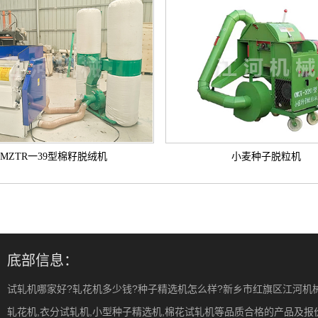
MZTR一39型棉籽脱绒机
小麦种子脱粒机
底部信息：
试轧机哪家好?轧花机多少钱?种子精选机怎么样?新乡市红旗区江河机
轧花机,衣分试轧机,小型种子精选机,棉花试轧机等品质合格的产品及报价,欢