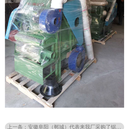
上一条：安徽阜阳（郸城）代表来我厂采购了锯齿吸尘轧花机MJS-25型一台