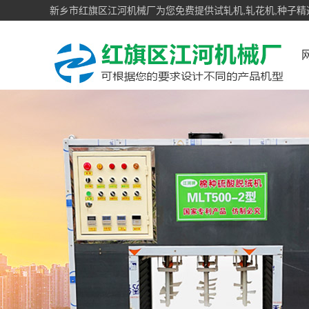
新乡市红旗区江河机械厂为您免费提供试轧机,轧花机,种子精