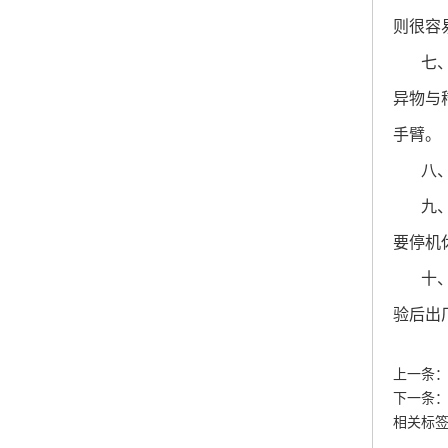
则很容
七
异物与
手臂。
八
九
要停机
十
验后出
上一条
下一条
相关标签