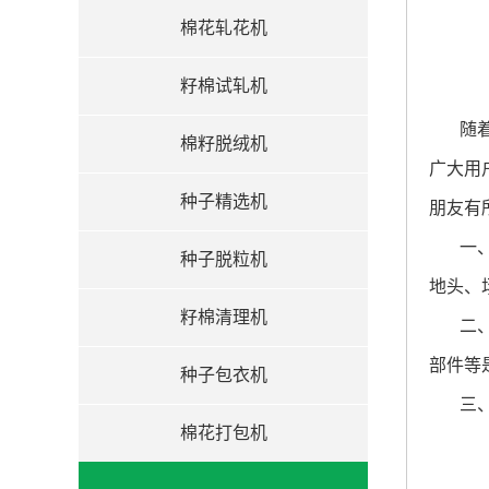
棉花轧花机
籽棉试轧机
随
棉籽脱绒机
广大用
种子精选机
朋友有
一
种子脱粒机
地头、
籽棉清理机
二
部件等
种子包衣机
三
棉花打包机