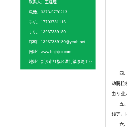
联系人：王经理
电话：0373-5770213
手机：17703731116
手机：13937389180
邮箱：13937389180@yeah.net
网址：www.hnjhjxc.com
地址：新乡市红旗区洪门镇原堤工业
园区
四
动脱粒
由专业
五
线等，
六