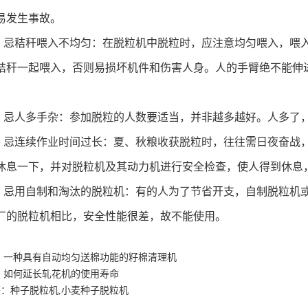
易发生事故。
、忌秸秆喂入不均匀：在脱粒机中脱粒时，应注意均匀喂入，喂
秸秆一起喂入，否则易损坏机件和伤害人身。人的手臂绝不能伸
、忌人多手杂：参加脱粒的人数要适当，并非越多越好。人多了
、忌连续作业时间过长：夏、秋粮收获脱粒时，往往需日夜奋战
休息一下，并对脱粒机及其动力机进行安全检查，使人得到休息
、忌用自制和淘汰的脱粒机：有的人为了节省开支，自制脱粒机
厂的脱粒机相比，安全性能很差，故不能使用。
：
一种具有自动均匀送棉功能的籽棉清理机
：
如何延长轧花机的使用寿命
：种子脱粒机,小麦种子脱粒机