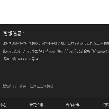
底部信息：
试轧机哪家好?轧花机多少钱?种子精选机怎么样?新乡市红旗区江河机
轧花机,衣分试轧机,小型种子精选机,棉花试轧机等品质合格的产品及报价,欢
豫ICP备16033182号-4
版权所有：新乡市红旗区江河机械厂
中心
新闻资讯
合作伙伴
资