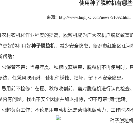
使用种子脱粒机有哪些
来源：http://www.hnjhjxc.com/news791692.html
着农村农机化作业程度的提高，脱粒机成为广大农机户脱贫致富
户更好的利用好
种子脱粒机
，减少安全隐患，新乡市红旗区江河
所帮助：
、忌保管不善：当每年夏、秋粮收获结束，脱粒机不再使用时，
场边，任凭风吹雨淋，使机件锈蚀、损坏，留下不安全隐患。
、忌用前不检修：在夏、秋粮收割前，需对脱粒机进行认真检查
是否有问题。找出不安全因素并加以排除，切不可带
”病”运转。
、忌超负荷工作：不论是用电动机还是柴油机做动力，工作时均