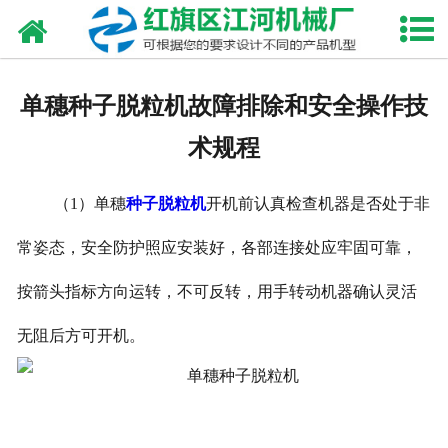
网站首页
走进我们
单穗种子脱粒机故障排除和安全操作技
产品中心
术规程
新闻资讯
（
1
）单穗
种子脱粒机
开机前认真检查机器是否处于非
合作伙伴
常姿态，安全防护照应安装好，各部连接处应牢固可靠，
资质荣誉
按箭头指标方向运转，不可反转，用手转动机器确认灵活
发货现场
无阻后方可开机。
视频中心
联系我们