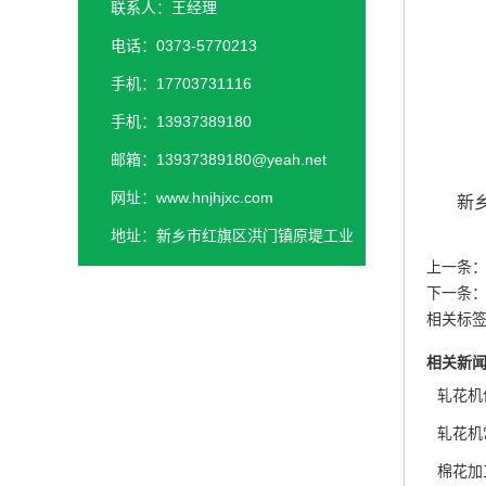
联系人：王经理
电话：0373-5770213
手机：17703731116
手机：13937389180
邮箱：13937389180@yeah.net
网址：www.hnjhjxc.com
新
地址：新乡市红旗区洪门镇原堤工业
上一条
园区
下一条
相关标
相关新
轧花机
轧花机
棉花加