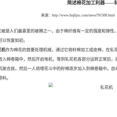
简述棉花加工利器——
来源：http://www.hnjhjxc.com/news791508.html
花被是人们最喜爱的被褥之一，由于棉纤维有一定的强度和弹性
可以恢复如初。
花机
作为棉花的首要处理机械，通过它将籽棉加工成皮棉，在轧
放入棉卷箱中，然后开启电机，等到轧花机各部分运转正常后，
机架合拢，然后一人将喂花斗中的籽棉逐步加入到棉卷箱中。自
原料。