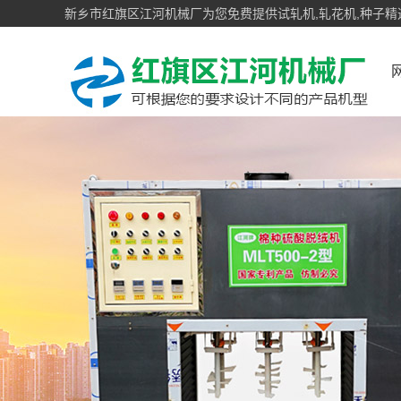
新乡市红旗区江河机械厂为您免费提供试轧机,轧花机,种子精