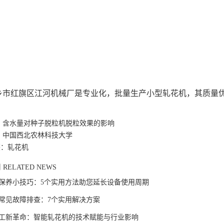
乡市红旗区江河机械厂是专业化，批量生产小型轧花机，其质量
：
含水量对种子脱粒机脱粒效果的影响
：
中国西北农林科技大学
签：轧花机
闻
RELATED NEWS
保养小技巧：5个实用方法助您延长设备使用周期
常见故障排查：7个实用解决方案
工新革命：智能轧花机的技术赋能与行业影响