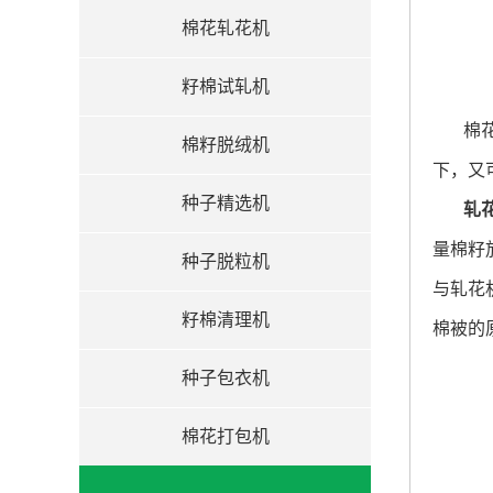
棉花轧花机
籽棉试轧机
棉
棉籽脱绒机
下，又
种子精选机
轧
量棉籽
种子脱粒机
与轧花
籽棉清理机
棉被的
种子包衣机
棉花打包机