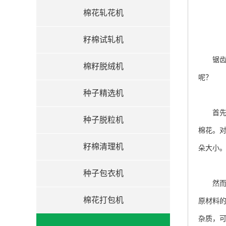
棉花轧花机
籽棉试轧机
锯
棉籽脱绒机
呢？
种子精选机
首先，
种子脱粒机
棉花。
籽棉清理机
朵大小
种子包衣机
然而，
棉花打包机
原材料
杂质，