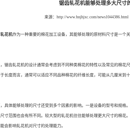
锯齿轧花机能够处理多大尺寸
来源：http://www.hnjhjxc.com/news1044386.html
齿
轧花机
作为一种重要的棉花加工设备，其能够处理的原材料尺寸是一个
锯齿轧花机的设计通常会考虑到不同种类棉花的特性以及常见的棉花尺
对于长度而言，通常可以适应不同品种棉花的纤维长度，可能从几厘米到
。
具体能够处理的尺寸还受到多个因素的影响。一是设备的型号和规格。
的尺寸范围也会有所不同。较大型的轧花机往往能够处理更大尺寸的棉花
可能会影响轧花机对尺寸的处理能力。