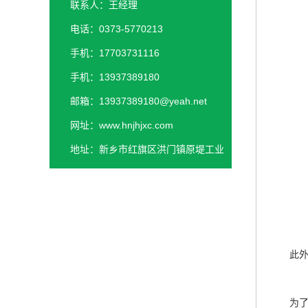
联系人：王经理
电话：0373-5770213
手机：17703731116
手机：13937389180
邮箱：13937389180@yeah.net
网址：www.hnjhjxc.com
地址：新乡市红旗区洪门镇原堤工业
园区
此外，
为了确