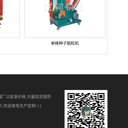
单株种子脱粒机
械厂以批发价格,大量现货提供
迎来电生产定制! | |