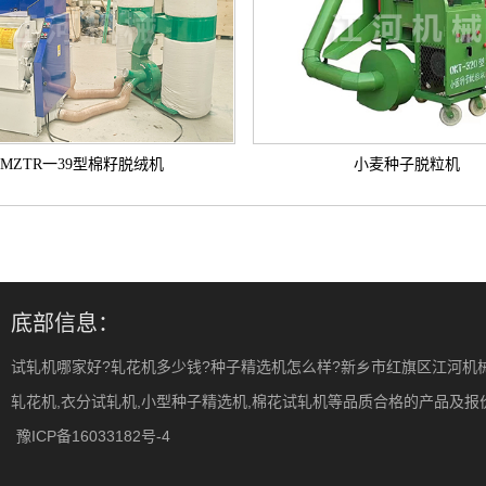
MZTR一39型棉籽脱绒机
小麦种子脱粒机
底部信息：
试轧机哪家好?轧花机多少钱?种子精选机怎么样?新乡市红旗区江河机
轧花机,衣分试轧机,小型种子精选机,棉花试轧机等品质合格的产品及报价,欢
豫ICP备16033182号-4