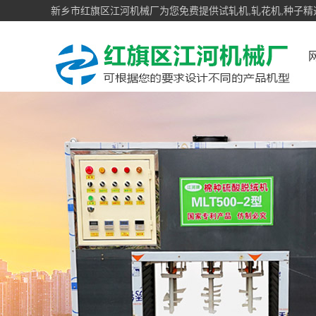
新乡市红旗区江河机械厂为您免费提供试轧机,轧花机,种子精