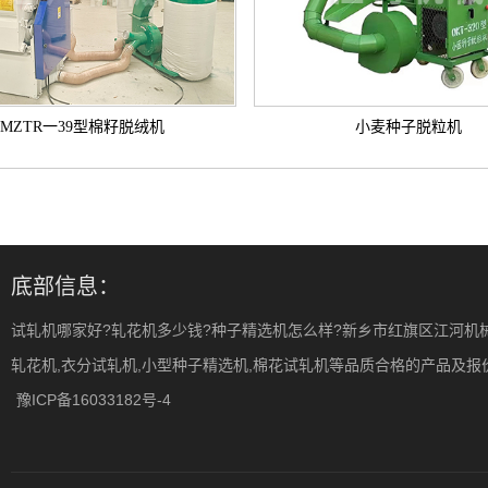
MZTR一39型棉籽脱绒机
小麦种子脱粒机
底部信息：
试轧机哪家好?轧花机多少钱?种子精选机怎么样?新乡市红旗区江河机
轧花机,衣分试轧机,小型种子精选机,棉花试轧机等品质合格的产品及报价,欢
豫ICP备16033182号-4