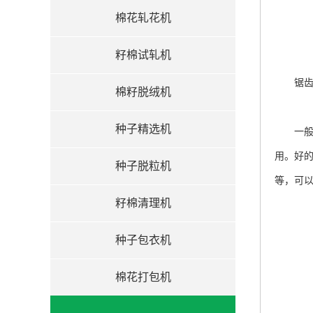
棉花轧花机
籽棉试轧机
锯
棉籽脱绒机
种子精选机
一般来
用。好
种子脱粒机
等，可
籽棉清理机
种子包衣机
棉花打包机