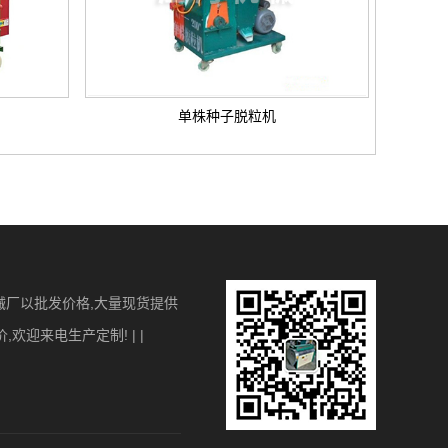
单株种子脱粒机
械厂以批发价格,大量现货提供
迎来电生产定制! | |