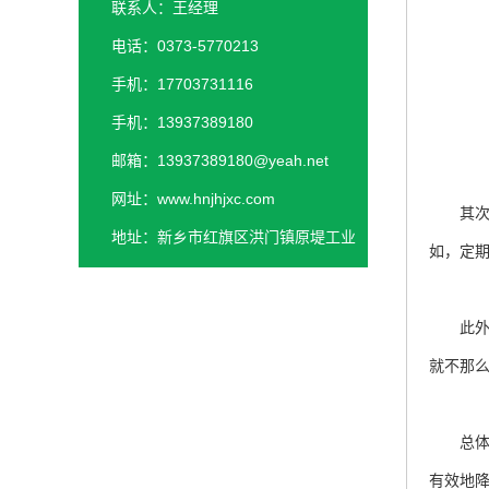
联系人：王经理
电话：0373-5770213
手机：17703731116
手机：13937389180
邮箱：13937389180@yeah.net
网址：www.hnjhjxc.com
其次，
地址：新乡市红旗区洪门镇原堤工业
如，定
园区
此外，
就不那
总体而
有效地