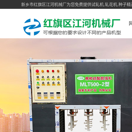
新乡市红旗区江河机械厂为您免费提供试轧机,轧花机,种子精